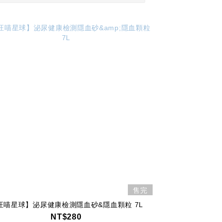
售完
汪喵星球】泌尿健康檢測隱血砂&隱血顆粒 7L
NT$280