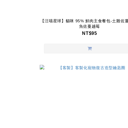
【汪喵星球】貓咪 95% 鮮肉主食餐包-土雞佐薑
魚佐蔓越莓
NT$95