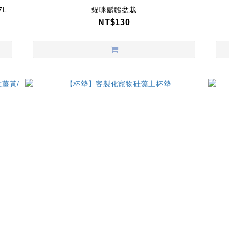
L
貓咪鬍鬚盆栽
NT$130