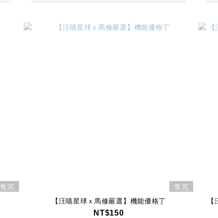
售完
售完
【汪喵星球ｘ馬修嚴選】機能優格丁
【
NT$150