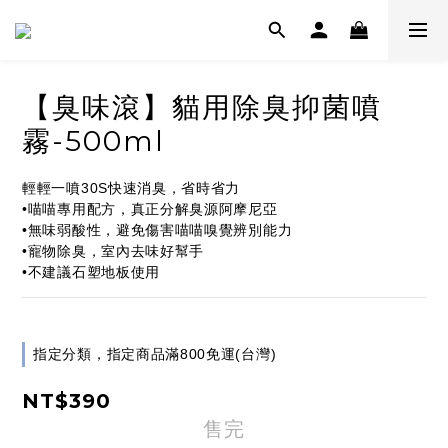
【臭味滾】貓用除臭抑菌噴
霧-500ml
輕輕一噴30S快速消臭，省時省力
•喵喵專用配方，真正分解臭源阿摩尼亞
•無味弱酸性，避免傷害喵喵嗅覺辨別能力
•寵物除臭，室內去味好幫手
•不建議石塑地板使用
指定分類，指定商品滿800免運(台灣)
NT$390
售完